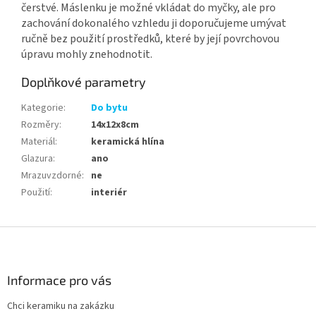
čerstvé. Máslenku je možné vkládat do myčky, ale pro
zachování dokonalého vzhledu ji doporučujeme umývat
ručně bez použití prostředků, které by její povrchovou
úpravu mohly znehodnotit.
Doplňkové parametry
Kategorie
:
Do bytu
Rozměry
:
14x12x8cm
Materiál
:
keramická hlína
Glazura
:
ano
Mrazuvzdorné
:
ne
Použití
:
interiér
Z
á
p
a
Informace pro vás
t
Chci keramiku na zakázku
í