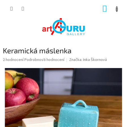
Přejít
NÁKUP
na
obsah
KOŠÍK
Keramická máslenka
Průměrné
2 hodnocení
Podrobnosti hodnocení
Značka:
Inka Škornová
hodnocení
produktu
je
5,0
z
5
hvězdiček.