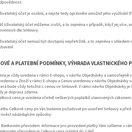
dpovědnost.
živatelský účet je osobní, a nejste tedy oprávněni umožnit jeho využívání 
áš Uživatelský účet můžeme zrušit, a to zejména v případě, když jej více, ne
ovinnosti dle Smlouvy.
živatelský účet nemusí být dostupný nepřetržitě, a to zejména s ohledem
ybavení.
NOVÉ A PLATEBNÍ PODMÍNKY, VÝHRADA VLASTNICKÉHO 
ena je vždy uvedena v rámci E-shopu, v návrhu Objednávky a samozřejmě 
vedenou u Zboží v rámci E-shopu a Cenou uvedenou v návrhu Objednávky s
terá bude vždy totožná s cenou ve Smlouvě. V rámci návrhu Objednávky je
dy je doprava zdarma.
elková cena je uvedena včetně veškerých poplatků stanovených zákonem.
latbu Celkové ceny po Vás budeme požadovat po uzavření Smlouvy a před
rovést následujícími způsoby:
) Bankovním převodem. Informace pro provedení platby Vám zašleme v rámc
ankovním převodem je Celková cena splatná do 7 dnů.