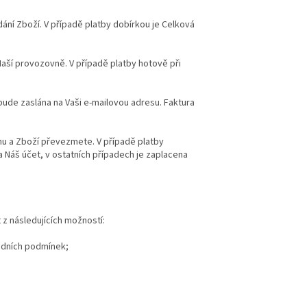
dání Zboží. V případě platby dobírkou je Celková
Naší provozovně. V případě platby hotově při
ude zaslána na Vaši e-mailovou adresu. Faktura
enu a Zboží převezmete. V případě platby
Náš účet, v ostatních případech je zaplacena
z následujících možností:
odních podmínek;