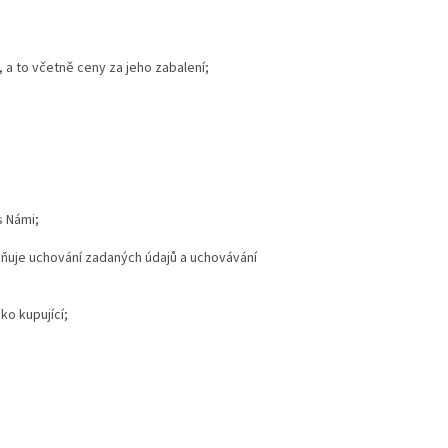
, a to včetně ceny za jeho zabalení;
s Námi;
žňuje uchování zadaných údajů a uchovávání
ko kupující;