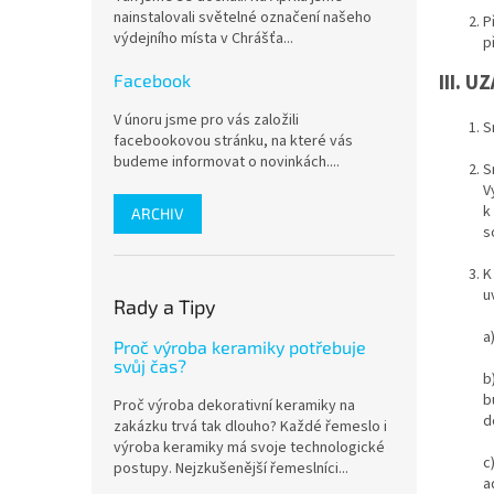
nainstalovali světelné označení našeho
P
výdejního místa v Chrášťa...
p
III. 
Facebook
V únoru jsme pro vás založili
S
facebookovou stránku, na které vás
budeme informovat o novinkách....
S
V
k
ARCHIV
s
K
u
Rady a Tipy
a
Proč výroba keramiky potřebuje
svůj čas?
b
b
Proč výroba dekorativní keramiky na
d
zakázku trvá tak dlouho? Každé řemeslo i
výroba keramiky má svoje technologické
c
postupy. Nejzkušenější řemeslníci...
a