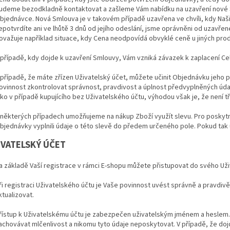
udeme bezodkladně kontaktovat a zašleme Vám nabídku na uzavření nov
bjednávce. Nová Smlouva je v takovém případě uzavřena ve chvíli, kdy Naši 
epotvrdíte ani ve lhůtě 3 dnů od jejího odeslání, jsme oprávněni od uzavře
ovažuje například situace, kdy Cena neodpovídá obvyklé ceně u jiných prode
 případě, kdy dojde k uzavření Smlouvy, Vám vzniká závazek k zaplacení Ce
 případě, že máte zřízen Uživatelský účet, můžete učinit Objednávku jeho 
ovinnost zkontrolovat správnost, pravdivost a úplnost předvyplněných úda
ako v případě kupujícího bez Uživatelského účtu, výhodou však je, že není 
 některých případech umožňujeme na nákup Zboží využít slevu. Pro poskytnu
bjednávky vyplnili údaje o této slevě do předem určeného pole. Pokud tak 
ŽIVATELSKÝ ÚČET
a základě Vaší registrace v rámci E-shopu můžete přistupovat do svého Uži
ři registraci Uživatelského účtu je Vaše povinnost uvést správně a pravdi
ktualizovat.
řístup k Uživatelskému účtu je zabezpečen uživatelským jménem a heslem. 
achovávat mlčenlivost a nikomu tyto údaje neposkytovat. V případě, že doj