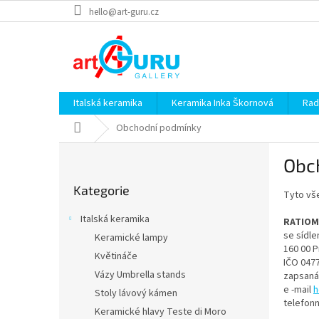
Přejít
hello@art-guru.cz
na
obsah
Italská keramika
Keramika Inka Škornová
Rad
Domů
Obchodní podmínky
P
Obc
o
Přeskočit
s
Kategorie
kategorie
Tyto vš
t
r
Italská keramika
RATIOMO
a
se sídl
Keramické lampy
n
160 00 P
Květináče
n
IČO 047
í
Vázy Umbrella stands
zapsaná
p
e -mail
h
Stoly lávový kámen
telefonn
a
Keramické hlavy Teste di Moro