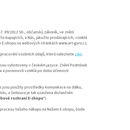
 č. 89/2012 Sb., občanský zákoník, ve znění
to kupujících, a Nás, jakožto prodávajících, vzniklá
m E-shopu na webových stránkách www.art-guru.cz.
pracování osobních údajů, která naleznete
zde
.
 jsou vyhotoveny v českém jazyce. Znění Podmínek
a povinnosti vzniklá po dobu účinnosti
 že jsou použity prostředky komunikace na dálku,
Vás, a Smlouva je tak uzavřena distančním
bové rozhraní E-shopu
“).
ci procesu Vašeho nákupu na Našem E-shopu, bude