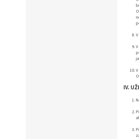
b
O
n
p
V
V
p
j
V
O
IV. U
N
P
a
P
z