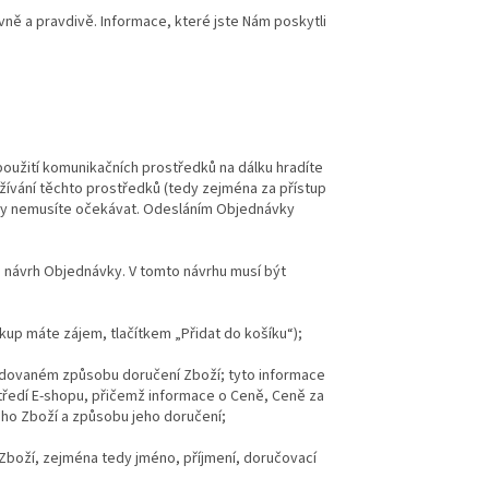
ně a pravdivě. Informace, které jste Nám poskytli
použití komunikačních prostředků na dálku hradíte
oužívání těchto prostředků (tedy zejména za přístup
eny nemusíte očekávat. Odesláním Objednávky
i návrh Objednávky. V tomto návrhu musí být
up máte zájem, tlačítkem „Přidat do košíku“);
adovaném způsobu doručení Zboží; tyto informace
tředí E-shopu, přičemž informace o Ceně, Ceně za
ho Zboží a způsobu jeho doručení;
t Zboží, zejména tedy jméno, příjmení, doručovací