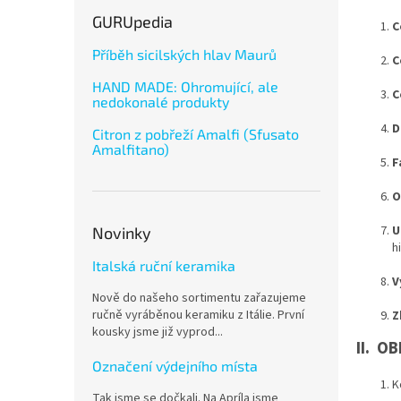
GURUpedia
C
Příběh sicilských hlav Maurů
C
HAND MADE: Ohromující, ale
C
nedokonalé produkty
D
Citron z pobřeží Amalfi (Sfusato
Amalfitano)
F
O
U
Novinky
h
Italská ruční keramika
V
Nově do našeho sortimentu zařazujeme
ručně vyráběnou keramiku z Itálie. První
Z
kousky jsme již vyprod...
II. O
Označení výdejního místa
K
Tak jsme se dočkali. Na Apríla jsme