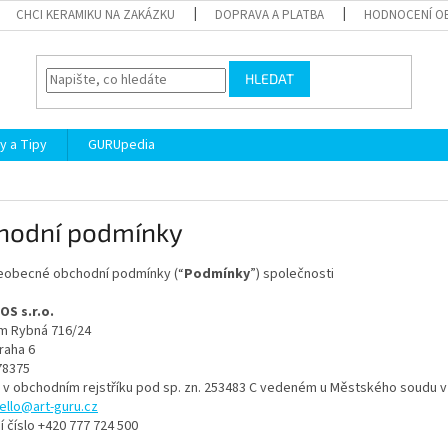
CHCI KERAMIKU NA ZAKÁZKU
DOPRAVA A PLATBA
HODNOCENÍ O
HLEDAT
y a Tipy
GURUpedia
hodní podmínky
eobecné obchodní podmínky (“
Podmínky
”) společnosti
S s.r.o.
em Rybná 716/24
raha 6
78375
 v obchodním rejstříku pod sp. zn. 253483 C vedeném u Městského soudu v
ello@art-guru.cz
í číslo +420 777 724 500