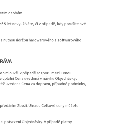
třetím osobám.
ž 5 let nevyužíváte, či v případě, kdy porušíte své
 na nutnou údržbu hardwarového a softwarového
PRÁVA
ve Smlouvě. V případě rozporu mezi Cenou
e uplatní Cena uvedená v návrhu Objednávky,
 též uvedena Cena za dopravu, případně podmínky,
 předáním Zboží. Úhradu Celkové ceny můžete
i potvrzení Objednávky. V případě platby