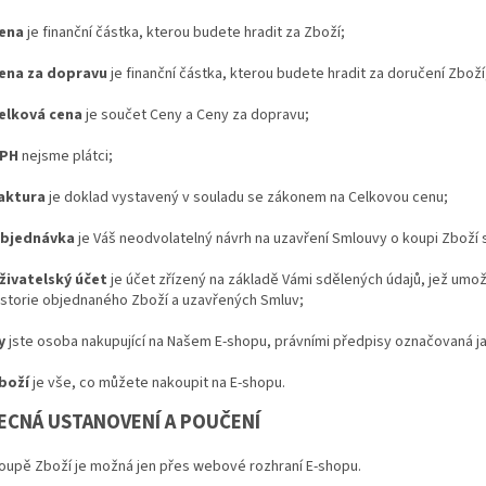
ena
je finanční částka, kterou budete hradit za Zboží;
ena za dopravu
je finanční částka, kterou budete hradit za doručení Zboží
elková cena
je součet Ceny a Ceny za dopravu;
PH
nejsme plátci;
aktura
je doklad vystavený v souladu se zákonem na Celkovou cenu;
bjednávka
je Váš neodvolatelný návrh na uzavření Smlouvy o koupi Zboží 
živatelský účet
je účet zřízený na základě Vámi sdělených údajů, jež umo
istorie objednaného Zboží a uzavřených Smluv;
y
jste osoba nakupující na Našem E-shopu, právními předpisy označovaná ja
boží
je vše, co můžete nakoupit na E-shopu.
BECNÁ USTANOVENÍ A POUČENÍ
oupě Zboží je možná jen přes webové rozhraní E-shopu.