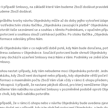
) V případě Smlouvy, na základě které Vám budeme Zboží dodávat pravideln
udeme Zboží dodávat.
 průběhu tvorby návrhu Objednávky může až do doby jejího vytvoření údaje
rostřednictvím stisku tlačítka „Objednávka zavazující k platbě“ Objednávku 
otvrdit Vaše seznámení se a souhlas s těmito Podmínkami, v opačném pří
 potvrzení a souhlasu slouží zatrhávací políčko. Po stisku tlačítka „Objedn
nformace odeslány přímo Nám.
aši Objednávku Vám v co nejkratší době poté, kdy Nám bude doručena, pot
dresu zadanou v Objednávce. Součástí potvrzení bude shrnutí Objednávky 
trany dochází k uzavření Smlouvy mezi Námi a Vámi. Podmínky ve znění úči
mlouvy.
ohou nastat i případy, kdy Vám nebudeme moci Objednávku potvrdit. Jedná
akázku, kdy Zboží není dostupné nebo případy, kdy objednáte větší počet k
nformaci o maximálním počtu Zboží Vám však vždy v rámci E-shopu předem
řekvapivá. V případě, že nastane jakýkoli důvod, pro který nemůžeme Obj
ašleme Vám nabídku na uzavření Smlouvy v pozměněné podobě oproti Obje
e chvíli, kdy Naši nabídku potvrdíte.
 případě, že v rámci E-shopu nebo v návrhu Objednávky bude uvedena zjev
enu dodat ani v případě, kdy jste obdrželi potvrzení Objednávky, a tedy doš