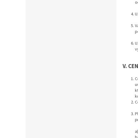
o
U
V
p
U
v
V. CE
C
u
k
k
C
P
p
a
b