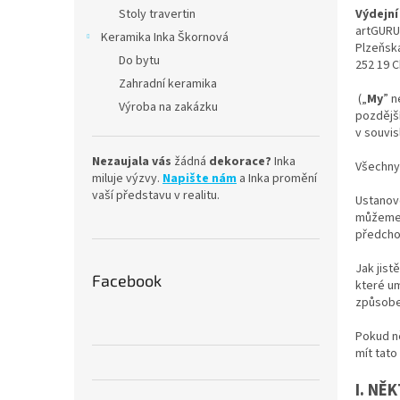
n
Stoly travertin
Výdejní
e
artGURU
Keramika Inka Škornová
l
Plzeňsk
Do bytu
252 19 
Zahradní keramika
(„
My
” n
Výroba na zakázku
pozdější
v souvis
Nezaujala vás
žádná
dekorace?
Inka
Všechny
miluje výzvy.
Napište nám
a Inka promění
vaší představu v realitu.
Ustanov
můžeme 
předcho
Jak jist
Facebook
které um
způsobem
Pokud n
mít tat
I. NĚ