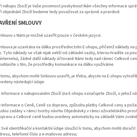
ři nákupu Zboží je Vaše povinnost poskytnout Nám všechny informace správ
ři objednání Zboží budeme tedy považovat za správné a pravdivé.
UZAVŘENÍ SMLOUVY
mlouvu s Námi je možné uzavřít pouze v českém jazyce.
mlouva je uzavírána na dálku prostřednictvím E-shopu, přičemž náklady na 
y. Tyto náklady se však nijak neliší od základní sazby, kterou hradíte za p
 internetu), žádné další náklady účtované Námi tedy nad rámec Celkové c
ouhlasíte s tím, že prostředky komunikace na dálku využíváme.
 tomu, abychom mohli Smlouvu uzavřít, je třeba, abyste na E-shopu vytvořil
vedeny následující údaje:
) Informace o nakupovaném Zboží (na E-shopu označujete Zboží, o jehož nák
) Informace o Ceně, Ceně za dopravu, způsobu platby Celkové ceny a pož
udou zadány v rámci tvorby návrhu Objednávky v rámci uživatelského pros
opravu a Celkové ceně budou uvedeny automaticky na základě Vámi zvolné
) Své identifikační a kontaktní údaje sloužící k tomu, abychom mohli doruči
dresu, telefonní číslo a e-mailovou adresu;