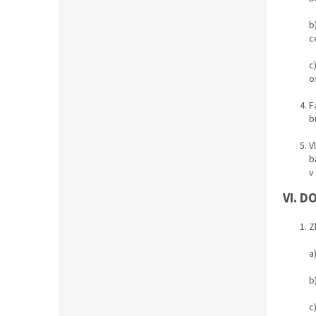
b
c
c
o
F
b
V
b
v
VI. D
Z
a
b
c