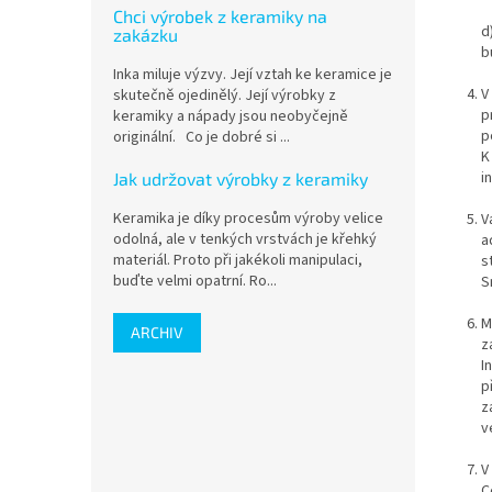
Chci výrobek z keramiky na
d
zakázku
b
Inka miluje výzvy. Její vztah ke keramice je
V
skutečně ojedinělý. Její výrobky z
p
keramiky a nápady jsou neobyčejně
p
originální. Co je dobré si ...
K
i
Jak udržovat výrobky z keramiky
Keramika je díky procesům výroby velice
V
odolná, ale v tenkých vrstvách je křehký
a
materiál. Proto při jakékoli manipulaci,
s
buďte velmi opatrní. Ro...
S
M
ARCHIV
z
I
p
z
v
V
C