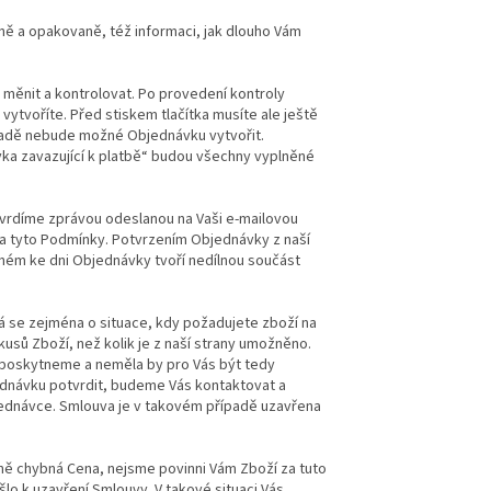
ě a opakovaně, též informaci, jak dlouho Vám
 měnit a kontrolovat. Po provedení kontroly
vytvoříte. Před stiskem tlačítka musíte ale ještě
padě nebude možné Objednávku vytvořit.
ávka zavazující k platbě“ budou všechny vyplněné
vrdíme zprávou odeslanou na Vaši e-mailovou
a tyto Podmínky. Potvrzením Objednávky z naší
nném ke dni Objednávky tvoří nedílnou součást
 se zejména o situace, kdy požadujete zboží na
usů Zboží, než kolik je z naší strany umožněno.
 poskytneme a neměla by pro Vás být tedy
ednávku potvrdit, budeme Vás kontaktovat a
dnávce. Smlouva je v takovém případě uzavřena
ně chybná Cena, nejsme povinni Vám Zboží za tuto
lo k uzavření Smlouvy. V takové situaci Vás