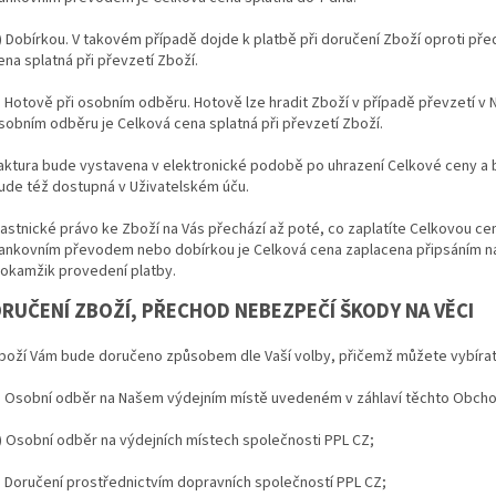
) Dobírkou. V takovém případě dojde k platbě při doručení Zboží oproti pře
ena splatná při převzetí Zboží.
) Hotově při osobním odběru. Hotově lze hradit Zboží v případě převzetí v 
sobním odběru je Celková cena splatná při převzetí Zboží.
aktura bude vystavena v elektronické podobě po uhrazení Celkové ceny a b
ude též dostupná v Uživatelském úču.
lastnické právo ke Zboží na Vás přechází až poté, co zaplatíte Celkovou c
ankovním převodem nebo dobírkou je Celková cena zaplacena připsáním na 
 okamžik provedení platby.
ORUČENÍ ZBOŽÍ, PŘECHOD NEBEZPEČÍ ŠKODY NA VĚCI
boží Vám bude doručeno způsobem dle Vaší volby, přičemž můžete vybírat 
) Osobní odběr na Našem výdejním místě uvedeném v záhlaví těchto Obch
) Osobní odběr na výdejních místech společnosti PPL CZ;
) Doručení prostřednictvím dopravních společností PPL CZ;