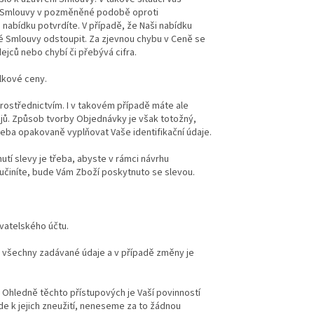
é Smlouvy v pozměněné podobě oproti
nabídku potvrdíte. V případě, že Naši nabídku
né Smlouvy odstoupit. Za zjevnou chybu v Ceně se
jců nebo chybí či přebývá cifra.
lkové ceny.
prostřednictvím. I v takovém případě máte ale
jů. Způsob tvorby Objednávky je však totožný,
třeba opakovaně vyplňovat Vaše identifikační údaje.
tí slevy je třeba, abyste v rámci návrhu
učiníte, bude Vám Zboží poskytnuto se slevou.
vatelského účtu.
vě všechny zadávané údaje a v případě změny je
Ohledně těchto přístupových je Vaší povinností
de k jejich zneužití, neneseme za to žádnou