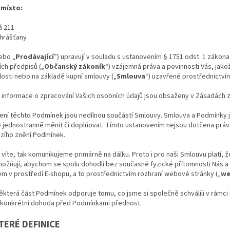
 místo:
á 211
Chrášťany
ebo „
Prodávající
”) upravují v souladu s ustanovením § 1751 odst. 1 zákona
ch předpisů („
Občanský zákoník
“) vzájemná práva a povinnosti Vás, jakož
losti nebo na základě kupní smlouvy („
Smlouva
“) uzavřené prostřednictví
 informace o zpracování Vašich osobních údajů jsou obsaženy v Zásadách z
ení těchto Podmínek jsou nedílnou součástí Smlouvy. Smlouva a Podmínky
jednostranně měnit či doplňovat. Tímto ustanovením nejsou dotčena práva 
zího znění Podmínek.
ě víte, tak komunikujeme primárně na dálku. Proto i pro naši Smlouvu platí,
ožňují, abychom se spolu dohodli bez současné fyzické přítomnosti Nás a 
 v prostředí E-shopu, a to prostřednictvím rozhraní webové stránky („
we
ěkterá část Podmínek odporuje tomu, co jsme si společně schválili v rám
o konkrétní dohoda před Podmínkami přednost.
KTERÉ DEFINICE