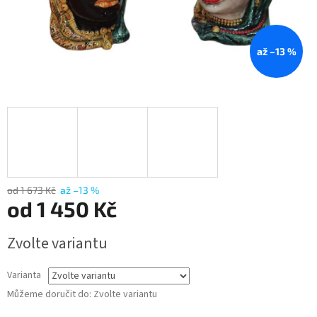
až –13 %
od 1 673 Kč
až –13 %
od
1 450 Kč
Měrná
Zvolte variantu
cena:
Varianta
Můžeme doručit do:
Zvolte variantu