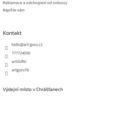
Reklamace a odstoupení od smlouvy
Napište nám
Kontakt
hello
@
art-guru.cz
777724500
artGURU
artguru76
Výdejní místo v Chrášťanech