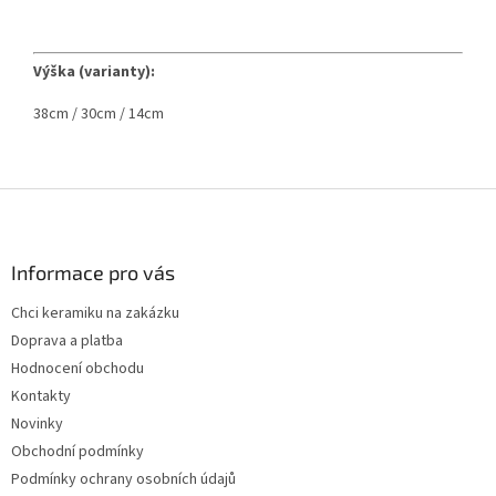
Výška (varianty):
38cm / 30cm / 14cm
Z
á
p
a
Informace pro vás
t
Chci keramiku na zakázku
í
Doprava a platba
Hodnocení obchodu
Kontakty
Novinky
Obchodní podmínky
Podmínky ochrany osobních údajů