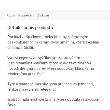
Popis
Hodnocení
Diskuze
Detailní popis produktu
Pochází ze špičkové umělecké dílny
známé svým
bezkonkurenčním keramickým uměním, která exceluje
dokonce i Sicílii,.
Vyniká nejen svým vytříbeným zpracováním
inspirovaným tradičními modely, ale také tvorbou
nových designů a barev, které odpovídají klasickému i
modernímu prostředí.
Tyto a podobné "kousky" jsou prodchnuty jemností,
lehkostí a extrémní elegancí.
Jsou to malá mistrovská díla, která obstála ve zkoušce
času.