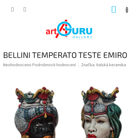
Přejít
NÁKUP
na
obsah
KOŠÍK
BELLINI TEMPERATO TESTE EMIRO
Průměrné
Neohodnoceno
Podrobnosti hodnocení
Značka:
Italská keramika
hodnocení
produktu
je
0,0
z
5
hvězdiček.