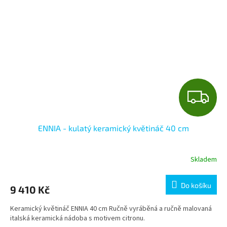
Z
D
ENNIA - kulatý keramický květináč 40 cm
A
R
Skladem
M
Do košíku
9 410 Kč
A
Keramický květináč ENNIA 40 cm Ručně vyráběná a ručně malovaná
italská keramická nádoba s motivem citronu.