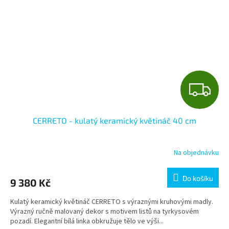
Z
D
CERRETO - kulatý keramický květináč 40 cm
A
R
Na objednávku
M
Do košíku
9 380 Kč
A
Kulatý keramický květináč CERRETO s výraznými kruhovými madly.
Výrazný ručně malovaný dekor s motivem listů na tyrkysovém
pozadí. Elegantní bílá linka obkružuje tělo ve výši...