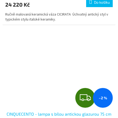
Do košíku
24 220 Kč
Ručně malovaná keramická váza CICIRATA Úchvatný antický styl v
typickém stylu italské keramiky.
Z
–2 %
D
CINQUECENTO - lampa s bílou antickou glazurou 75 cm