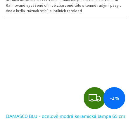
Keramická váza COZZO s ručně malovanými barokními kreacemi
Rafinovaně vyvážené ohnivě zbarvené tělo s temně rudými pásy u
dna a hrdla. Náznak stínů subtilních ratolestí...
Z
–2 %
D
DAMASCO BLU - ocelově modrá keramická lampa 65 cm
A