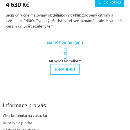
Do košíku
4 630 Kč
je
5,0
Sicilský ručně malovaný obdélníkový truhlík zdobený citrony a
z
květinami ENNIO. Typický představitel světoznámé staleté sicilské
5
keramiky. Světlezelený lem.
hvězdiček.
NAČÍST 24 DALŠÍCH
S
1
3
t
O
r
68
položek celkem
v
á
l
NAHORU
n
á
k
d
o
v
Z
a
á
c
á
n
í
p
í
p
a
Informace pro vás
r
t
v
Chci keramiku na zakázku
í
k
Doprava a platba
y
v