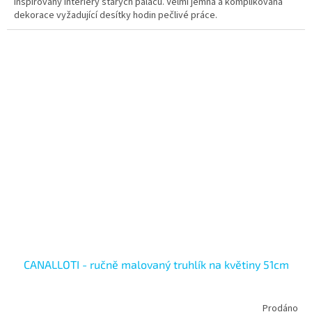
inspirovaný interiéry starých paláců. Velmi jemná a komplikovaná
dekorace vyžadující desítky hodin pečlivé práce.
CANALLOTI - ručně malovaný truhlík na květiny 51cm
Prodáno