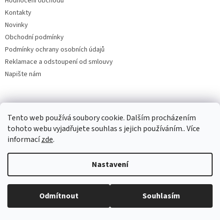
Hodnocení obchodu
ý
Kontakty
p
Novinky
i
s
Obchodní podmínky
u
Podmínky ochrany osobních údajů
Reklamace a odstoupení od smlouvy
Napište nám
Kontakt
Tento web používá soubory cookie. Dalším procházením
tohoto webu vyjadřujete souhlas s jejich používáním.. Více
hello
@
art-guru.cz
informací
zde
.
777724500
artGURU
Nastavení
artguru76
Odmítnout
Souhlasím
Výdejní místo v Chrášťanech