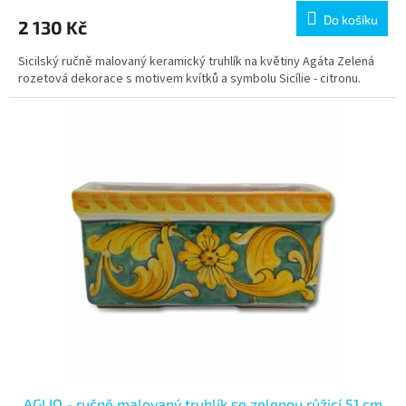
Do košíku
2 130 Kč
Sicilský ručně malovaný keramický truhlík na květiny Agáta Zelená
rozetová dekorace s motivem kvítků a symbolu Sicílie - citronu.
AGLIO - ručně malovaný truhlík se zelenou růžicí 51 cm