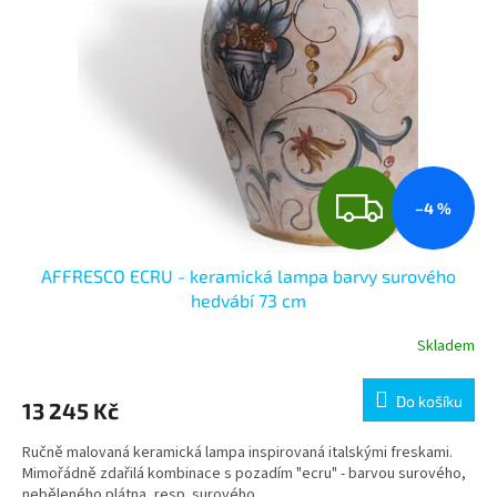
s
u
p
k
r
t
o
ů
d
u
k
t
Z
ů
–4 %
D
AFFRESCO ECRU - keramická lampa barvy surového
A
hedvábí 73 cm
R
Skladem
M
Do košíku
13 245 Kč
A
Ručně malovaná keramická lampa inspirovaná italskými freskami.
Mimořádně zdařilá kombinace s pozadím "ecru" - barvou surového,
neběleného plátna, resp. surového...