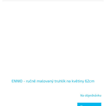
ENNIO - ručně malovaný truhlík na květiny 62cm
Na objednávku
Průměrné
hodnocení
produktu