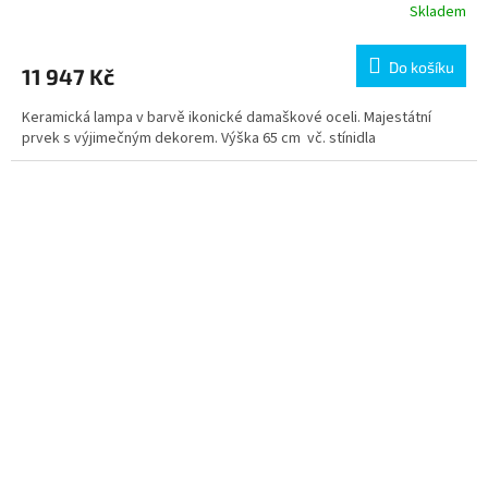
R
Skladem
M
Do košíku
11 947 Kč
A
Keramická lampa v barvě ikonické damaškové oceli. Majestátní
prvek s výjimečným dekorem. Výška 65 cm vč. stínidla