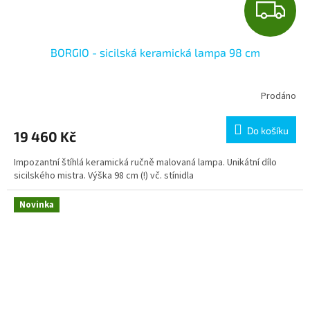
Z
D
BORGIO - sicilská keramická lampa 98 cm
A
R
Prodáno
M
Do košíku
19 460 Kč
A
Impozantní štíhlá keramická ručně malovaná lampa. Unikátní dílo
sicilského mistra. Výška 98 cm (!) vč. stínidla
Novinka