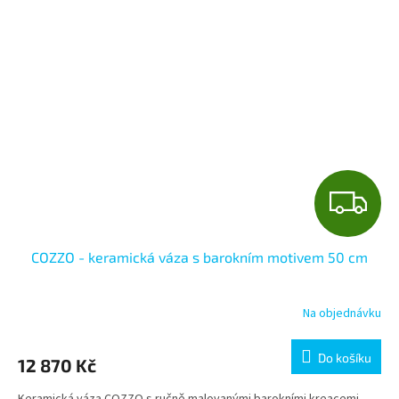
Z
D
COZZO - keramická váza s barokním motivem 50 cm
A
R
Na objednávku
M
Do košíku
12 870 Kč
A