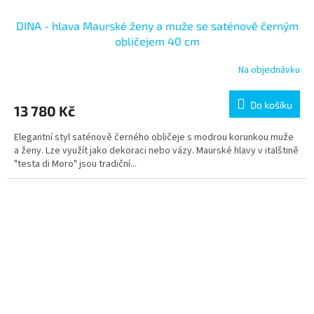
DINA - hlava Maurské ženy a muže se saténově černým
obličejem 40 cm
Na objednávku
Do košíku
13 780 Kč
Elegantní styl saténově černého obličeje s modrou korunkou muže
a ženy. Lze využít jako dekoraci nebo vázy. Maurské hlavy v italštině
"testa di Moro" jsou tradiční...