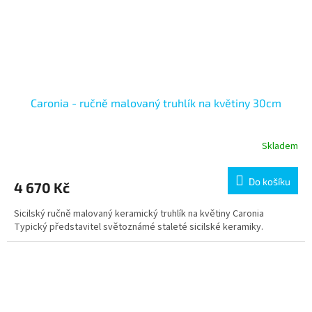
Caronia - ručně malovaný truhlík na květiny 30cm
Skladem
Do košíku
4 670 Kč
Sicilský ručně malovaný keramický truhlík na květiny Caronia
Typický představitel světoznámé staleté sicilské keramiky.