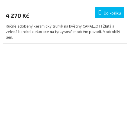
Do košíku
4 270 Kč
Ručně zdobený keramický truhlík na květiny CANALLOTI Žlutá a
zelená barokní dekorace na tyrkysově modrém pozadí. Modrobílý
lem.