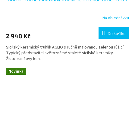
Na objednávku
Do košíku
2 940 Kč
Sicilský keramický truhlík AGLIO s ručně malovanou zelenou růžicí.
Typický představitel světoznámé staleté sicilské keramiky.
Žlutooranžový lem.
Novinka