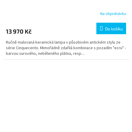
A
R
Na objednávku
M
Do košíku
13 970 Kč
A
Ručně malovaná keramická lampa v působivém antickém stylu ze
série Cinquecento. Mimořádně zdařilá kombinace s pozadím "ecru" -
barvou surového, neběleného plátna, resp....