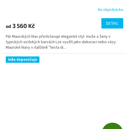
Na objednávku
DETAIL
3 560 Kč
od
Pár Maurských hlav představuje elegantní styl muže a ženy v
typických sicilských barvách Lze využít jako dekoraci nebo vázy.
Maurské hlavy v italštině "testa di...
Inka doporučuje