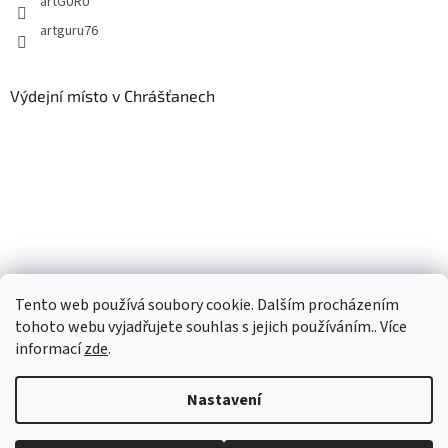
artGURU
artguru76
Výdejní místo v Chrášťanech
Tento web používá soubory cookie. Dalším procházením
tohoto webu vyjadřujete souhlas s jejich používáním.. Více
informací
zde
.
Vytvořil Shoptet
Nastavení
Copyright 2026
artGURU
. Všechna práva vyhrazena.
Upravit