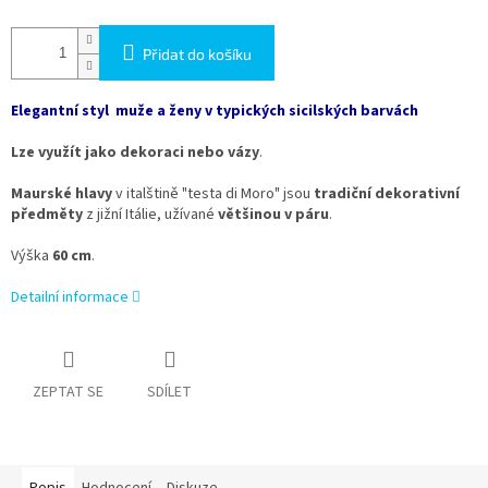
Přidat do košíku
Elegantní styl muže a ženy v typických sicilských barvách
Lze využít jako dekoraci nebo vázy
.
Maurské hlavy
v italštině "testa di Moro" jsou
tradiční dekorativní
předměty
z jižní Itálie, užívané
většinou v páru
.
Výška
60 cm
.
Detailní informace
ZEPTAT SE
SDÍLET