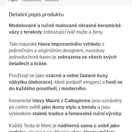
Popis
Hodnocení
Diskuze
Detailní popis produktu
Modelované a ručně malované okrasné keramické
vázy z terakoty
zobrazující tvář muže a ženy.
Tato maurské
hlava impozantního vzhledu
s
jedinečným a originálním designem, navzdory
jednoduchosti barev je
zobrazena ve všech svých
detailech a kráse
.
Používají se jako
vzácné a velmi žádané kusy
nábytku (dekorace)
, které podpoří eleganci a
hodí se
do každého prostředí, i moderního
.
Keramické
hlavy Maurů z Caltagirone
jsou uznávány
po celém světě
jako ikony stylu a trendu
a jsou
výsledkem
staleté tradice a řemeselné ruční výroby
.
Každá Testa di Moro je
nádherná sama o sobě jako