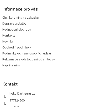
p
a
Informace pro vás
t
Chci keramiku na zakázku
í
Doprava a platba
Hodnocení obchodu
Kontakty
Novinky
Obchodní podmínky
Podmínky ochrany osobních údajů
Reklamace a odstoupení od smlouvy
Napište nám
Kontakt
hello
@
art-guru.cz
777724500