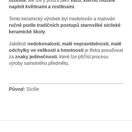
ozdoba
, ale lze ji použít jako
vázu, kterou můžete
naplnit květinami a rostlinami
.
Tento keramický výrobek byl modelován a malován
ručně podle tradičních postupů starověké sicilské
keramické školy
.
Jakékoli
nedokonalosti, malé nepravidelnosti, malé
odchylky ve velikosti a hmotnosti
je třeba považovat
za
znaky jedinečnosti
, které lze přičíst procesu
výroby samotného předmětu.
Původ:
Sicílie
Z
á