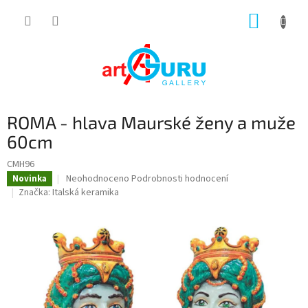
Přejít
NÁKUP
na
obsah
KOŠÍK
ROMA - hlava Maurské ženy a muže
60cm
CMH96
Průměrné
Neohodnoceno
Podrobnosti hodnocení
Novinka
hodnocení
Značka:
Italská keramika
produktu
je
0,0
z
5
hvězdiček.