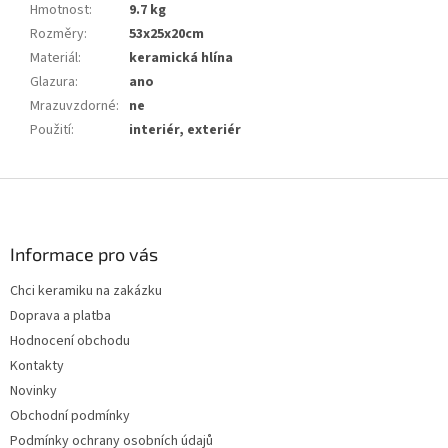
Hmotnost
:
9.7 kg
Rozměry
:
53x25x20cm
Materiál
:
keramická hlína
Glazura
:
ano
Mrazuvzdorné
:
ne
Použití
:
interiér, exteriér
Z
á
p
a
Informace pro vás
t
Chci keramiku na zakázku
í
Doprava a platba
Hodnocení obchodu
Kontakty
Novinky
Obchodní podmínky
Podmínky ochrany osobních údajů