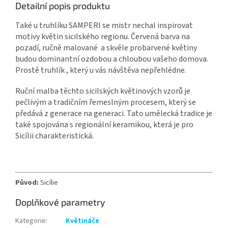
Detailní popis produktu
Také u truhlíku SAMPERI
se mistr nechal inspirovat
motivy květin sicilského regionu. Červená barva na
pozadí, ručně malované a skvěle probarvené květiny
budou dominantní ozdobou a chloubou vašeho domova.
Prostě truhlík , který u vás návštěva nepřehlédne.
Ruční malba těchto sicilských květinových vzorů je
pečlivým a tradičním řemeslným procesem, který se
předává z generace na generaci. Tato umělecká tradice je
také spojována s regionální keramikou, která je pro
Sicílii charakteristická.
Původ:
Sicílie
Doplňkové parametry
Kategorie
:
Květináče