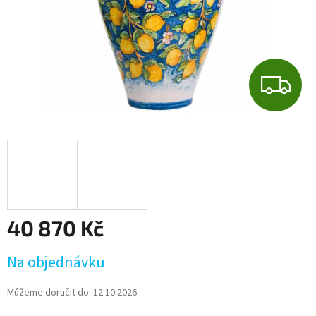
Z
D
A
R
M
40 870 Kč
A
Měrná
Na objednávku
cena:
Můžeme doručit do:
12.10.2026