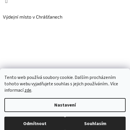
Výdejní místo v Chrášťanech
Tento web používá soubory cookie. Dalším procházením
tohoto webu vyjadřujete souhlas s jejich používáním.. Více
informací
zde
.
Vytvořil Shoptet
Nastavení
Copyright 2026
artGURU
. Všechna práva vyhrazena.
Upravit
Odmítnout
Souhlasím
nastavení cookies