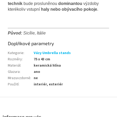
technik
bude prosluněnou
dominantou
výzdoby
kterékoliv vstupní
haly nebo obývacího pokoje
.
Původ:
Sicílie, Itálie
Doplňkové parametry
Kategorie
:
Vázy Umbrella stands
Rozměry
:
75 x 43 cm
Materiál
:
keramická hlína
Glazura
:
ano
Mrazuvzdorné
:
ne
Použití
:
interiér, exteriér
Z
á
p
a
Informace pro vás