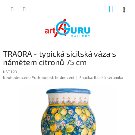
Přejít
NÁKUP
na
obsah
KOŠÍK
TRAORA - typická sicilská váza s
námětem citronů 75 cm
UST123
Průměrné
Neohodnoceno
Podrobnosti hodnocení
Značka:
Italská keramika
hodnocení
produktu
je
0,0
z
5
hvězdiček.