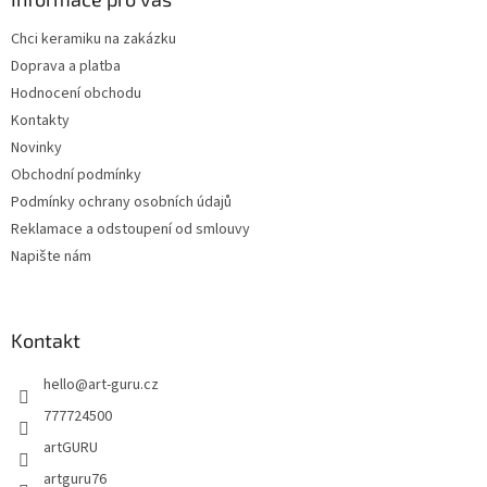
t
Chci keramiku na zakázku
í
Doprava a platba
Hodnocení obchodu
Kontakty
Novinky
Obchodní podmínky
Podmínky ochrany osobních údajů
Reklamace a odstoupení od smlouvy
Napište nám
Kontakt
hello
@
art-guru.cz
777724500
artGURU
artguru76