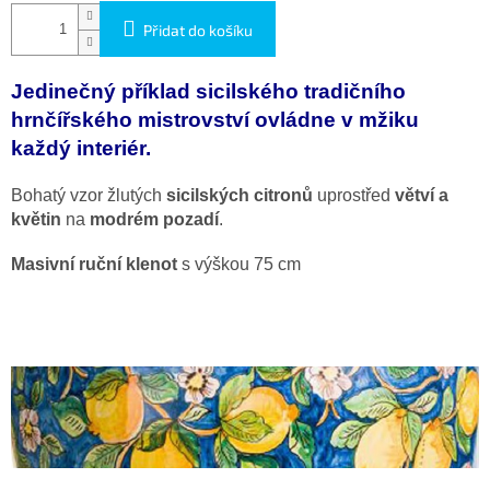
Přidat do košíku
Jedinečný příklad sicilského tradičního
hrnčířského mistrovství ovládne v mžiku
každý interiér.
Bohatý vzor žlutých
sicilských citronů
uprostřed
větví a
květin
na
modrém pozadí
.
Masivní ruční klenot
s výškou 75 cm