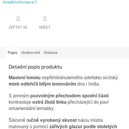
Detailní informace
ZEPTAT SE
SDÍLET
Popis
Hodnocení
Diskuze
Detailní popis produktu
Masivní hmotu
nepřehlédnutelného artefaktu sicilský
mistr odlehčil bílým lemováním
dna i hrdla.
S jemným
pozvolným přechodem spodní části
kontrastuje
ostrá žlutá linka
přecházející do paví
ornamentální tematiky.
Šikovně r
učně vyrobený skvost
rukou mistra
malovaný s pomocí
zářivých glazur podle stoletých