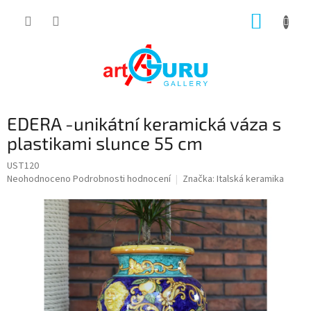
Přejít
NÁKUP
na
obsah
KOŠÍK
EDERA -unikátní keramická váza s
plastikami slunce 55 cm
UST120
Průměrné
Neohodnoceno
Podrobnosti hodnocení
Značka:
Italská keramika
hodnocení
produktu
je
0,0
z
5
hvězdiček.