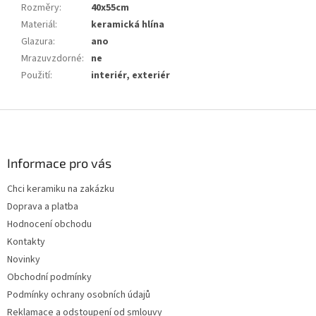
Rozměry
:
40x55cm
Materiál
:
keramická hlína
Glazura
:
ano
Mrazuvzdorné
:
ne
Použití
:
interiér, exteriér
Z
á
p
a
Informace pro vás
t
Chci keramiku na zakázku
í
Doprava a platba
Hodnocení obchodu
Kontakty
Novinky
Obchodní podmínky
Podmínky ochrany osobních údajů
Reklamace a odstoupení od smlouvy