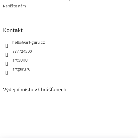
Napište nám
Kontakt
hello
@
art-guru.cz
777724500
artGURU
artguru76
Výdejní místo v Chrášťanech