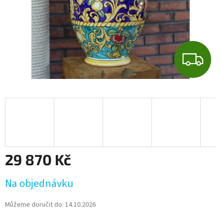
Z
D
A
R
M
29 870 Kč
A
Měrná
Na objednávku
cena:
Můžeme doručit do:
14.10.2026